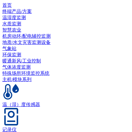
首页
终端产品/方案
温湿度监测
水质监测
智慧农业
机房动环/配电辅控监测
地质/水文灾害监测设备
气象站
环保监测
暖通新风|工业控制
气体浓度监测
特殊场所环境监控系统
主机|模块系列
温（湿）度传感器
记录仪