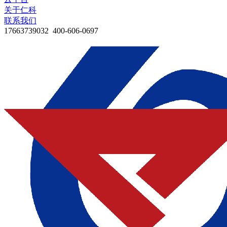
关于仁科
联系我们
17663739032 400-606-0697