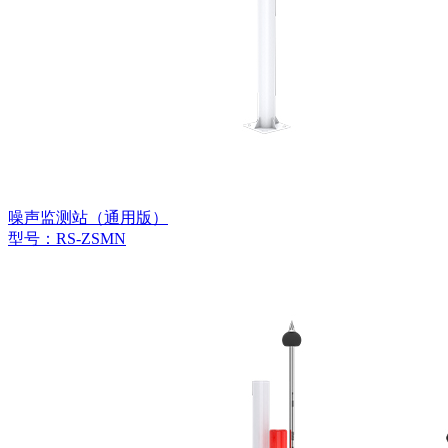
噪声监测站（通用版）
型号：RS-ZSMN