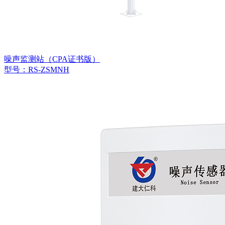
噪声监测站（CPA证书版）
型号：RS-ZSMNH