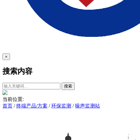
×
搜索内容
搜索
当前位置:
首页
/
终端产品/方案
/
环保监测
/
噪声监测站