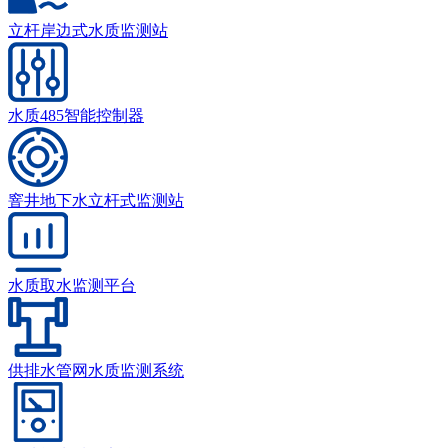
立杆岸边式水质监测站
水质485智能控制器
窨井地下水立杆式监测站
水质取水监测平台
供排水管网水质监测系统