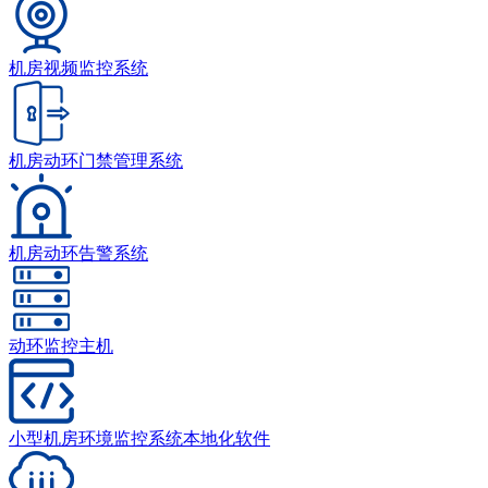
机房视频监控系统
机房动环门禁管理系统
机房动环告警系统
动环监控主机
小型机房环境监控系统本地化软件