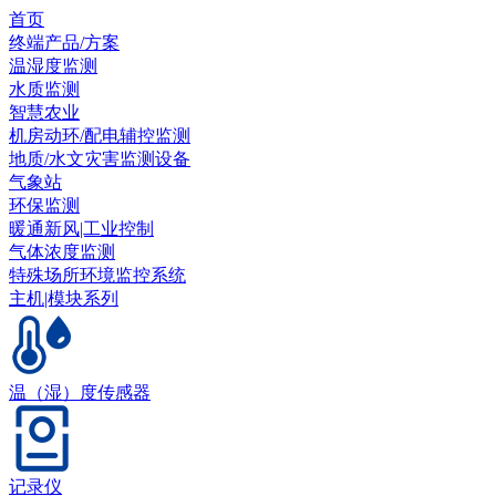
首页
终端产品/方案
温湿度监测
水质监测
智慧农业
机房动环/配电辅控监测
地质/水文灾害监测设备
气象站
环保监测
暖通新风|工业控制
气体浓度监测
特殊场所环境监控系统
主机|模块系列
温（湿）度传感器
记录仪