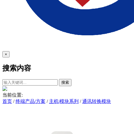
×
搜索内容
搜索
当前位置:
首页
/
终端产品/方案
/
主机|模块系列
/
通讯转换模块