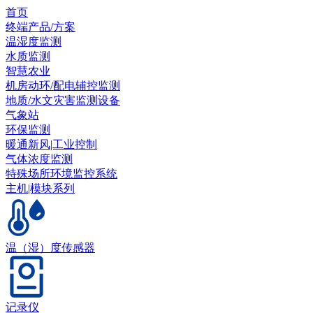
首页
终端产品/方案
温湿度监测
水质监测
智慧农业
机房动环/配电辅控监测
地质/水文灾害监测设备
气象站
环保监测
暖通新风|工业控制
气体浓度监测
特殊场所环境监控系统
主机|模块系列
温（湿）度传感器
记录仪